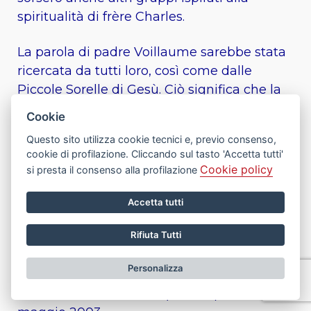
spiritualità di frère Charles.
La parola di padre Voillaume sarebbe stata
ricercata da tutti loro, così come dalle
Piccole Sorelle di Gesù. Ciò significa che la
trasmissione del messaggio di padre de
Cookie
Foucauld da parte di René Voillaume
Questo sito utilizza cookie tecnici e, previo consenso,
superò gradualmente le frontiere della sua
cookie di profilazione. Cliccando sul tasto 'Accetta tutti'
congregazione. Inoltre, nel 1956, mentre
Cookie policy
si presta il consenso alla profilazione
Voillaume rimaneva priore dei Piccoli
Fratelli di Gesù, fondò i Piccoli Fratelli del
Accetta tutti
Vangelo. Nel 1965, padre Voillaume si dimise
Rifiuta Tutti
da priore dei Piccoli Fratelli di Gesù - carica
che ricopriva fin dalla fondazione nel 1933.
Personalizza
Morì a Aix en Provence (Francia) il 13