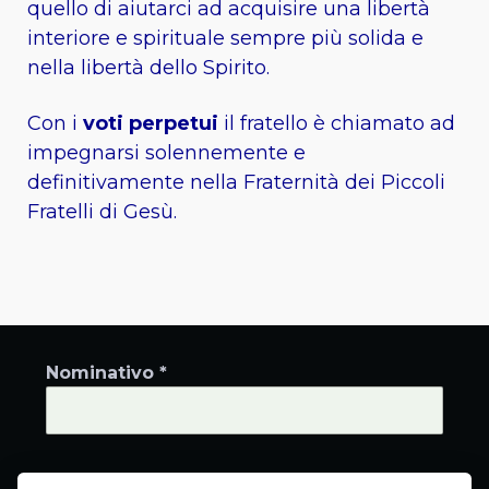
quello di aiutarci ad acquisire una libertà
interiore e spirituale sempre più solida e
nella libertà dello Spirito.
Con i
voti perpetui
il fratello è chiamato ad
impegnarsi solennemente e
definitivamente nella Fraternità dei Piccoli
Fratelli di Gesù.
Nominativo *