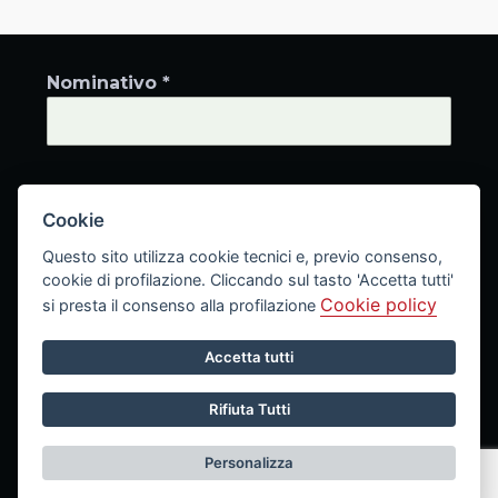
Nominativo *
Indirizzo email *
Cookie
Questo sito utilizza cookie tecnici e, previo consenso,
cookie di profilazione. Cliccando sul tasto 'Accetta tutti'
Cookie policy
si presta il consenso alla profilazione
Iscriviti alla newsletter!
Accetta tutti
Rifiuta Tutti
Area Riservata
Privacy Policy
Cookie Policy
Impostazione cookie
Personalizza
LeonardoWeb
© 2026 realizzato da